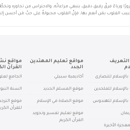
به غرورًا ورياءً فرقٌ رقيق دقيق، ينبغي مراعاتُه، والاحتراس من تجاوزه وتخطِّ
حبيب القلوب بمَن أنعم بها، فإنَّ القلوب مجبولةٌ على حبِّ مَن أحسن إلي
التعريف
مواقع تعليم المهتدين
مواقع نش
ام
الجدد
القرآن الك
بالإسلام للنصارى
أكاديمية سبيلي
الجامع لعلو
بالإسلام للملحدين
موقع المسلم الجديد
السنة النبو
 بالإسلام للهندوس
موقع الصلاة في الإسلام
موقع الترج
للقرآن الكري
يمان
موقع تعليم تفسير وتجويد
القرآن الكريم
عجزة الأخيرة