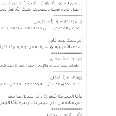
• بشرى لرسول الله ﷺ، أن الله مدَّخرٌ له من الخيرات
• اجعل الآخرة همَّك ومَطمحَك يكفِكَ الله همَّ الدني
==============
وَلَسَوْفَ يُعْطِيكَ رَبُّكَ فَتَرْضَىٰ
• كم من العطاءات التي منحَها الله سبحانه لنبيِّه 
===============
أَلَمْ يَجِدْكَ يَتِيمًا فَآوَىٰ
• لطف الله بنبيِّه ﷺ ملازمٌ له من صِغَره، وقد ذكر
===============
وَوَجَدَكَ ضَالًّا فَهَدَىٰ
• الهداية بعد الخَيرة، والإيمان بعد الكفر لا تعدلهم
==============
وَوَجَدَكَ عَائِلًا فَأَغْنَىٰ
• إذا ما تحقَّق العبد أن الله وحدَه هو المعطي الما
=============
فَأَمَّا الْيَتِيمَ فَلَا تَقْهَرْ ۞ وَأَمَّا السَّائِلَ فَلَا تَنْهَرْ
• عن قتادة قال: (كن لليتيم كأبٍ رحيم؛{فأمَّا اليَتِيمَ فل
===============
وَأَمَّا بِنِعْمَةِ رَبِّكَ فَحَدِّثْ