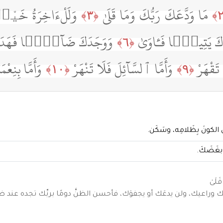
مَا وَدَّعَكَ رَبُّكَ وَمَا قَلَىٰ
وَلَلْءَاخِرَةُ خَيْر
﴿٣﴾
ِدْكَ يَتِيمًۭا فَـَٔاوَىٰ
وَوَجَدَكَ ضَآلًّۭا فَهَد
﴿٦﴾
ا تَقْهَرْ
وَأَمَّا ٱلسَّآئِلَ فَلَا تَنْهَرْ
وَأَمَّا بِنِعْ
﴿١٠﴾
﴿٩﴾
الكونَ بِظَلامِه، وسَكَن.
بغَضَكَ.
َلَىٰ
ك وراعيك، ولن يدعَك أو يجفوَك، فأحسن الظنَّ دومًا بربِّك تجده عند ظ