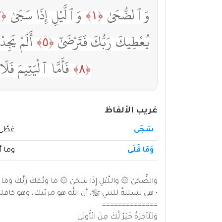
وَٱلضُّحَىٰ
وَٱلَّيْلِ إِذَا سَجَىٰ
﴿٢﴾
﴿١﴾
يُعْطِيكَ رَبُّكَ فَتَرْضَىٰٓ
أَلَمْ يَج
﴿٥﴾
فَأَمَّا ٱلْيَتِيمَ فَلَ
﴿٨﴾
غريب الألفاظ
سَجَى
غطَّى 
وَمَا قَلَى
وما أ
وَالضُّحَىٰ ۞ وَاللَّيْلِ إِذَا سَجَىٰ ۞ مَا وَدَّعَكَ رَبُّكَ وَمَا ق
• هي تسليةٌ للنبي ﷺ، أن الله هو مربّيك، وهو كافل
==============
وَلَلْآخِرَةُ خَيْرٌ لَّكَ مِنَ الْأُولَىٰ