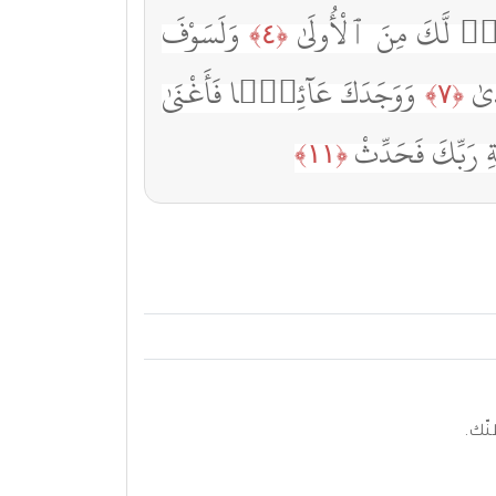
ٌۭ لَّكَ مِنَ ٱلْأُولَىٰ
وَلَسَوْفَ
﴿٤﴾
َىٰ
وَوَجَدَكَ عَآئِلًۭا فَأَغْنَىٰ
﴿٧﴾
مَةِ رَبِّكَ فَحَدِّثْ
﴿١١﴾
نّك.