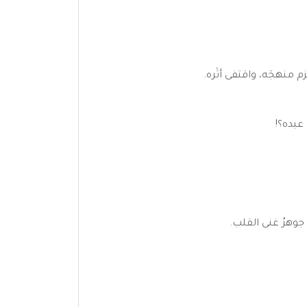
 منهجَه، واقتفى أثَره.
 عبده؟!
 جوهرُ غنى القلب.