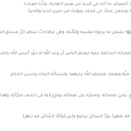
 أضعافَ ما آتاه في الدنيا من نعيم الطاعة، ولذَّة العبادة.
ا، ويجعل غناكَ في قلبك، ويؤتِكَ من خيرَي الدنيا والآخرة.
ﷺ؛ تشمل ما يرجوه لنفسِه ولأمَّته، وهي عطاءاتٌ تنتظر كلَّ مسلمٍ التزم
 أفضاله السابقة عليه ليعلمَ الناس أن وعد الله له حقٌ؛ أليس الله بكاف
ا منَّة ونعمة، فلنحمَد الله عليهما، ولنسأله الثباتَ وحسنَ الختام.
نع، رضيَ بقضائه، وشكرَه على نَعمائِه، وفزع إليه في كشف ضرَّائِه، وهذا
ا تقهر{، ورُدَّ السائلَ برحمةٍ ولين؛{وأمَّا السَّائِل فلا تَنهَر{.