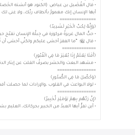
• قال الفُضَيل بن عياض: (الكنود هو أنسَته الخَصل
أيها الإنسان إنك مغمورُ بألطاف ربِّك، ولا غنى
===============
﴿وَإِنَّهُ لِحُبِّ الْخَيْرِ لَشَدِيدٌ﴾
• حبُّ المال غريزةٌ مركوزة في جِبلَّة الإنسان تقبُح 
• قال ﷺ: “ما الفقرَ أخشى عليكم ولكنِّي أخشى أن تُ
==============
﴿أَفَلَا يَعْلَمُ إِذَا بُعْثِرَ مَا فِي الْقُبُورِ﴾
• مشهد البعث والحشر يصرفُ القلبَ عن إيثار الدنيا،
================
﴿وَحُصِّلَ مَا فِي الصُّدُورِ﴾
• لولا البواعث في القلوب ،والإرادات لما حصلت أفعال
================
﴿إِنَّ رَبَّهُم بِهِمْ يَوْمَئِذٍ لَّخَبِيرٌ﴾
• أين تفرُّ أيها العبدُ من الخبير بحركاتك، العليم ب