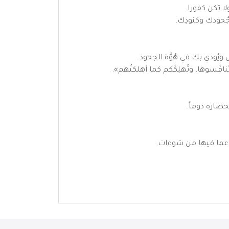
ا تكن كفورا.
ُحودك وكنودِك.
ل ويُودي بك في هُوَّة الجحود.
افَسوها، وتُهلِكَكم كما أهلكتُهم».
حضاره دوماً.
شف عما فيها من سَوءات.