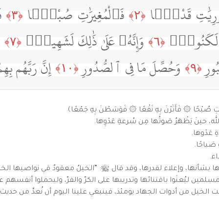
ورِيَٰتِ قَدْحًۭا
فَٱلْمُغِيرَٰتِ صُبْحًۭا
ف
﴿٣﴾
﴿٢﴾
ِهِۦ لَكَنُودٌۭ
وَإِنَّهُۥ عَلَىٰ ذَٰلِكَ لَشَهِيدٌۭ
و
﴿٧﴾
﴿٦﴾
ُبُورِ
وَحُصِّلَ مَا فِى ٱلصُّدُورِ
إِنَّ رَبَّهُم ب
﴿١٠﴾
﴿٩﴾
تِ صُبْحًا ۞ فَأَثَرْنَ بِهِ نَقْعًا ۞ فَوَسَطْنَ بِهِ جَمْعًا﴾
، حينَ يَظْهَرُ صَوتُها مِن سُرعةِ عَدْوِها.
 عَدْوها.
ّ صَباحًا.
اء.
 بشأنها، وإعلاء لقدرها، وقد قال ﷺ: “الخيلُ معقودٌ في نواصيها الخيرُ
مين ليُعنَوا باقتنائها وتدريبها على الكرّ والفرّ، وليحملوا أنفسهم عل
 الخيل من أدوات الجهاد يومئذ، فينبغي علينا اليوم أن نُعدَّ من حديث الو