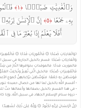
وَٱلْعَٰدِيَٰتِ ضَبْحًۭا
فَٱلْمُ
﴿١﴾
بِهِۦ جَمْعًا
إِنَّ ٱلْإِنسَٰنَ لِرَبّ
﴿٥﴾
أَفَلَا يَعْلَمُ إِذَا بُعْثِرَ مَا فِى ٱلْق
﴿وَالْعَادِيَاتِ ضَبْحًا ۞ فَالْمُورِيَاتِ قَدْحًا ۞ فَالْمُغِيرَا
وَالْعَادِيَاتِ ضَبْحًا: قسم بالخيل الجارية في سبيل الله
فالموريت قدحًا: فالموقداتِ بحوافرها النَّارَ من شِدَّةِ
فَالْمُغِيرَاتِ صُبْحًا: فالخيلِ الَّتي تُغِيرُ وتُباغِتُ العَدُوَ
فَوَسَطْنَ بِهِ جَمْعًا: فتَوَسَّطْنَ برُكبانِهِنَّ جُموع الأعد
• أقسم الله بالخيل لما لها من خصال حميدة؛ تنويها
• في هذا القسم بالخيل بصفاتها وأعمالها حثٌ للمسل
• ذروة سنام الإسلام الجهاد في سبيل الله، وإذا كانت
=================
﴿إِنَّ الْإِنسَانَ لِرَبِّهِ لَكَنُودٌ ۞ وَإِنَّهُ عَلَىٰ ذَٰلِكَ لَشَهِيدٌ﴾