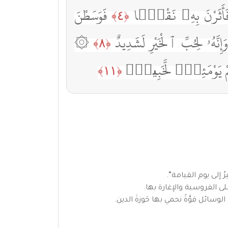
َأَثَرْنَ بِهِۦ نَقْعًۭا
فَوَسَطْنَ
﴿٤﴾
َإِنَّهُۥ لِحُبِّ ٱلْخَيْرِ لَشَدِيدٌ
۞
﴿٨﴾
ِهِمْ يَوْمَئِذٍۢ لَّخَبِيرٌۢ
﴿١١﴾
 إلى يوم القيامة”.
ى الفروسية والإغارة بها.
سائل قوَّةً نحمي بها حَوزةَ الدين.