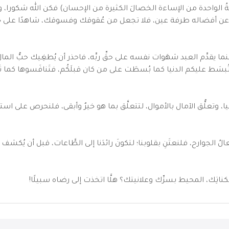
ةُ الواحدة من الإساءة الخصالَ الكثيرة من الإحسان) فكن الله شكورا، ول
 لك عن أفضاله طرفة عين، فلا تجعل من عُقوقك وفسوقك، شاهدًا على ج
حينما يقدِّم العبد شهَوات نفسه على حقِّ ربِّه، فاحذر أن يُطغِيك حبُّ الما
بسَط عليكم الدنيا كما بُسطَت على من كان قبلَكُم، فتَنافَسوها كما تَن
 وتعلُّق الآمال بالأموال، لتتعلَّق بما هو خيرٌ وأبقى، فلنحرص على است
ُ الجوارح، فلنعتَنِ بقلوبنا؛ لتكونَ رائدَنا إلى الطَّاعات، قبل أن يُك
سَكناتِك، المحيط بسرِّك وعلانيتك؟ هلَّا اتخذت إلى رضاه سبيلًا!