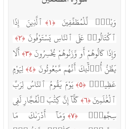
وَيْلٌۭ لِّلْمُطَفِّفِينَ
ٱلَّذِينَ إِذَا
﴿١﴾
ٱكْتَالُوا۟ عَلَى ٱلنَّاسِ يَسْتَوْفُونَ
﴿٢﴾
وَإِذَا كَالُوهُمْ أَو وَّزَنُوهُمْ يُخْسِرُونَ
أَلَا
﴿٣﴾
يَظُنُّ أُو۟لَٰٓئِكَ أَنَّهُم مَّبْعُوثُونَ
لِيَوْمٍ
﴿٤﴾
عَظِيمٍۢ
يَوْمَ يَقُومُ ٱلنَّاسُ لِرَبِّ
﴿٥﴾
ٱلْعَٰلَمِينَ
كَلَّآ إِنَّ كِتَٰبَ ٱلْفُجَّارِ لَفِى
﴿٦﴾
سِجِّينٍۢ
وَمَآ أَدْرَىٰكَ مَا
﴿٧﴾