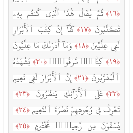
ثُمَّ يُقَالُ هَٰذَا ٱلَّذِى كُنتُم بِهِۦ
﴿١٦﴾
تُكَذِّبُونَ
كَلَّآ إِنَّ كِتَٰبَ ٱلْأَبْرَارِ
﴿١٧﴾
لَفِى عِلِّيِّينَ
وَمَآ أَدْرَىٰكَ مَا عِلِّيُّونَ
﴿١٨﴾
كِتَٰبٌۭ مَّرْقُومٌۭ
يَشْهَدُهُ
﴿٢٠﴾
﴿١٩﴾
ٱلْمُقَرَّبُونَ
إِنَّ ٱلْأَبْرَارَ لَفِى نَعِيمٍ
﴿٢١﴾
عَلَى ٱلْأَرَآئِكِ يَنظُرُونَ
﴿٢٣﴾
﴿٢٢﴾
تَعْرِفُ فِى وُجُوهِهِمْ نَضْرَةَ ٱلنَّعِيمِ
﴿٢٤﴾
يُسْقَوْنَ مِن رَّحِيقٍۢ مَّخْتُومٍ
﴿٢٥﴾