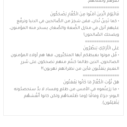
كفرهم وضلالهم.
================
فَالْيَوْمَ الَّذِينَ آمَنُوا مِنَ الْكُفَّارِ يَضْحَكُونَ
• كما تَدِينُ تُدان، فمَن سَخِرَ من الصَّالحين في الدنيا وترفَّع
عليهم أنزل في منازل الضَّعة والصَّغار، يسخر منه المؤمنون،
ويضحك الصّالحون!
===============
عَلَى الْأَرَائِكِ يَنظُرُونَ
• قُل موتوا بغيظكم أيها المتكبِّرون، فها هم أولاء المؤمنون
الصالحون، الذين طالما كنتُم منهم تضحكون على سُررِ
النعيم يتقلَّبون فأين من نظراتهم تهربون؟!
================
هَلْ ثُوِّبَ الْكُفَّارُ مَا كَانُوا يَفْعَلُونَ
• ما زرَعتُموه في الأمس من ظلمٍ وفساد لا بدَّ ستحصدُونه
اليوم؛ جزاءً وِفاقًا (وما ظَلَمناهُم ولكن كانوا أَنْفُسَهُم
يَظْلِمُون).