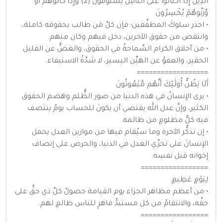
الَّذِينَ إِذَا اكْتَالُوا عَلَى النَّاسِ يَسْتَوْفُونَ (2) وَإِذَا كَالُوهُمْ أَو
وَّزَنُوهُمْ يُخْسِرُونَ
• احذر سلوكَ المطفِّفين؛ فإن كلَّ مَن طالب بحقوقه كاملة،
وانتقص من حقوق الآخرين، دخل فيهم وكان منهم.
• من أخلاق الكرام السَّماحةُ في الحقوق، والغضُّ عن القليل
الحقير، والعفوُ عن الهيِّن اليسير، لا شدَّةُ الاستيفاء.
==================
أَلَا يَظُنُّ أُولَٰئِكَ أَنَّهُم مَّبْعُوثُونَ
• يرى الإنسانُ في هذه الدنيا من صور الظُّلم وهضم الحقوق
الكثير، وإنَّ عدل الله يقتضي أن يكونَ للحساب يومٌ ينتصف
فيه كلُّ مظلومٍ من ظالمه.
• إن تذكُّر الآخرة وما سيُقام فيها من موازين العدل يحمل
الإنسانَ على تحرِّي العدل في الدنيا، والحرص على إنصاف
إخوانه قبل نفسِه.
=================
لِيَوْمٍ عَظِيمٍ
• من أعظم مظاهر الجزاء يوم القيامة حصولُ كلِّ ذي حقٍّ على
حقِّه، والانتقامُ من كل مستبدٍّ قاهرٍ للناس ظالمٍ لهم.
=================