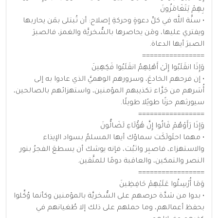
بِهِمْ يَتَغَامَزُونَ
• سنَّة الله في كلِّ دعوةٍ وحركةِ إصلاح: أن تُبتلى بمَن يحاربها
ويفتري عليها، ومَن يحاصرها بالسُّخريَّة والغمز، فالصبرَ
الصبرَ أيها الدعاة.
================
وَإِذَا انقَلَبُوا إِلَىٰ أَهْلِهِمُ انقَلَبُوا فَكِهِينَ
• إن فرحهم الخادعَ، وسرورهم الوهميَّ الذي عادوا به إلى
أُسَرهم من جَرَّاء تكذيبهم المؤمنين، واستهزائهم بالصالحين،
سيورثهم حزنًا طويًلا طويلًا.
=================
وَإِذَا رَأَوْهُمْ قَالُوا إِنَّ هَٰؤُلَاءِ لَضَالُّونَ
• مهما احلَولَكَت سماؤك أيها المسلمُ بسواد الإيذاء
والاستهزاء، فاصبِر واثبُت، فإنه يوشك أن يسطعَ الفجرُ بنور
النصر والتمكين، والعاقبة دومًا للمتَّقين.
=================
وَمَا أُرْسِلُوا عَلَيْهِمْ حَافِظِينَ
• بدوا من شدَّة حرصهم على السُّخريَّة بالمؤمنين وكأنما وُكِّلوا
بحفظ أعمالهم، وما حملهم على ذلك إلا طُغيانهم في