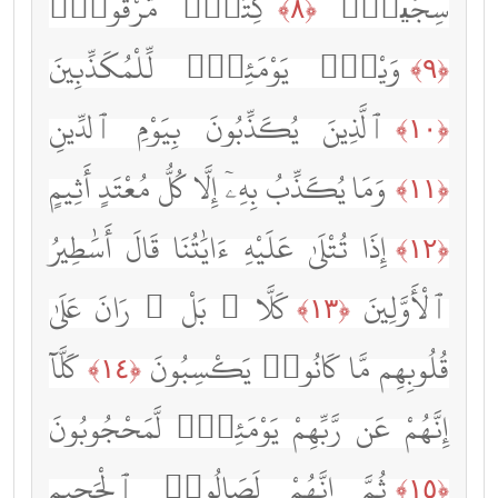
سِجِّينٌۭ
كِتَٰبٌۭ مَّرْقُومٌۭ
﴿٨﴾
وَيْلٌۭ يَوْمَئِذٍۢ لِّلْمُكَذِّبِينَ
﴿٩﴾
ٱلَّذِينَ يُكَذِّبُونَ بِيَوْمِ ٱلدِّينِ
﴿١٠﴾
وَمَا يُكَذِّبُ بِهِۦٓ إِلَّا كُلُّ مُعْتَدٍ أَثِيمٍ
﴿١١﴾
إِذَا تُتْلَىٰ عَلَيْهِ ءَايَٰتُنَا قَالَ أَسَٰطِيرُ
﴿١٢﴾
ٱلْأَوَّلِينَ
كَلَّا ۖ بَلْ ۜ رَانَ عَلَىٰ
﴿١٣﴾
قُلُوبِهِم مَّا كَانُوا۟ يَكْسِبُونَ
كَلَّآ
﴿١٤﴾
إِنَّهُمْ عَن رَّبِّهِمْ يَوْمَئِذٍۢ لَّمَحْجُوبُونَ
ثُمَّ إِنَّهُمْ لَصَالُوا۟ ٱلْجَحِيمِ
﴿١٥﴾