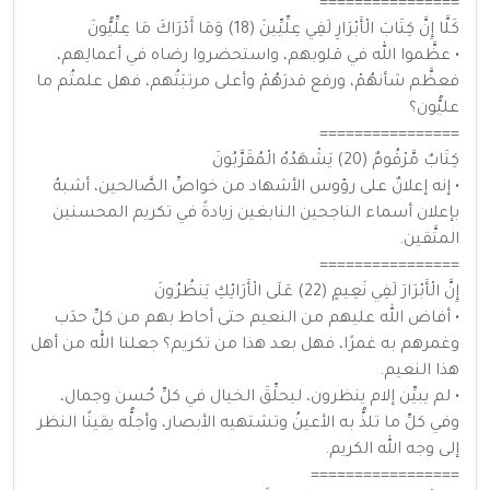
================
كَلَّا إِنَّ كِتَابَ الْأَبْرَارِ لَفِي عِلِّيِّينَ (18) وَمَا أَدْرَاكَ مَا عِلِّيُّونَ
• عظَّموا الله في قلوبهم، واستحضروا رضاه في أعمالِهم،
فعظَّم شأنهُمْ، ورفع قدرَهُمْ وأعلى مرتبَتُهم، فهل علمتُم ما
عليُّون؟
================
كِتَابٌ مَّرْقُومٌ (20) يَشْهَدُهُ الْمُقَرَّبُونَ
• إنه إعلانٌ على رؤوس الأشهاد من خواصِّ الصَّالحين، أشبهُ
بإعلان أسماء الناجحين النابغين زيادةً في تكريم المحسنين
المتَّقين.
================
إِنَّ الْأَبْرَارَ لَفِي نَعِيمٍ (22) عَلَى الْأَرَائِكِ يَنظُرُونَ
• أفاض الله عليهم من النعيم حتى أحاط بهم من كلِّ حدَب
وغمرهم به غمرًا، فهل بعد هذا من تكريم؟ جعلنا الله من أهل
هذا النعيم.
• لم يبيِّن إلام ينظرون، ليحلِّقَ الخيال في كلِّ حُسن وجمال،
وفي كلِّ ما تلذُّ به الأعينُ وتشتهيه الأبصار، وأجلُّه يقينًا النظر
إلى وجه الله الكريم.
=================