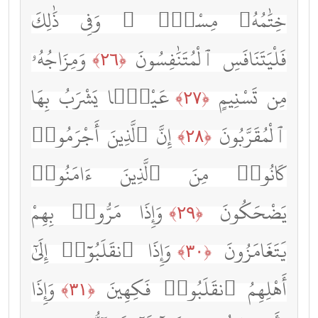
خِتَٰمُهُۥ مِسْكٌۭ ۚ وَفِى ذَٰلِكَ
فَلْيَتَنَافَسِ ٱلْمُتَنَٰفِسُونَ
وَمِزَاجُهُۥ
﴿٢٦﴾
مِن تَسْنِيمٍ
عَيْنًۭا يَشْرَبُ بِهَا
﴿٢٧﴾
ٱلْمُقَرَّبُونَ
إِنَّ ٱلَّذِينَ أَجْرَمُوا۟
﴿٢٨﴾
كَانُوا۟ مِنَ ٱلَّذِينَ ءَامَنُوا۟
يَضْحَكُونَ
وَإِذَا مَرُّوا۟ بِهِمْ
﴿٢٩﴾
يَتَغَامَزُونَ
وَإِذَا ٱنقَلَبُوٓا۟ إِلَىٰٓ
﴿٣٠﴾
أَهْلِهِمُ ٱنقَلَبُوا۟ فَكِهِينَ
وَإِذَا
﴿٣١﴾