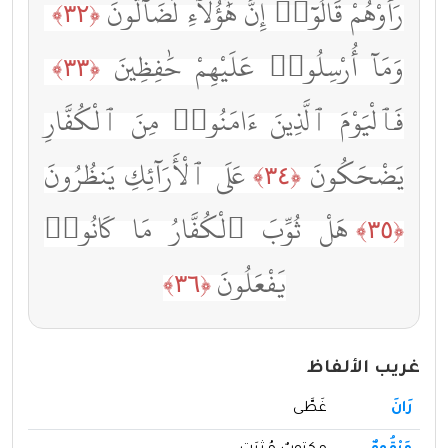
رَأَوْهُمْ قَالُوٓا۟ إِنَّ هَٰٓؤُلَآءِ لَضَآلُّونَ
﴿٣٢﴾
وَمَآ أُرْسِلُوا۟ عَلَيْهِمْ حَٰفِظِينَ
﴿٣٣﴾
فَٱلْيَوْمَ ٱلَّذِينَ ءَامَنُوا۟ مِنَ ٱلْكُفَّارِ
يَضْحَكُونَ
عَلَى ٱلْأَرَآئِكِ يَنظُرُونَ
﴿٣٤﴾
هَلْ ثُوِّبَ ٱلْكُفَّارُ مَا كَانُوا۟
﴿٣٥﴾
يَفْعَلُونَ
﴿٣٦﴾
غريب الألفاظ
رَانَ
غَطَّى