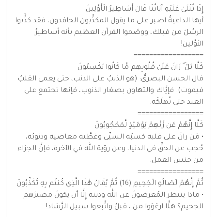
إِذَا تُتْلَىٰ عَلَيْهِ آيَاتُنَا قَالَ أَسَاطِيرُ الْأَوَّلِينَ
أيها الداعيةُ اصبر على ما يقول المكذِّبون الحاقدون، فقد كذََّبوا
الرسُلَ من قبلك، ووصَموا القرآن العظيم بأنه أساطيرُ
الأوَّلين!
==================
كَلَّا بَلْ ۜ رَانَ عَلَىٰ قُلُوبِهِم مَّا كَانُوا يَكْسِبُونَ
قال الحسن البصريُّ: (هو الذنبُ على الذنب، حتى يعمى القلبُ
فيموت). فإيَّاك والتهاون بصغار الذنوب، فإنها تجتمع على
العبد حتى تُهلَكَه.
=================
كَلَّا إِنَّهُمْ عَن رَّبِّهِمْ يَوْمَئِذٍ لَّمَحْجُوبُونَ
• مَن رانَ على قلبه كسبُه السيِّى وغطَّته معاصيه وذنوبُه،
حُجب عن الحقِّ في الدنيا، وعن رؤية الله في الآخرة، فإنَّ الجزاء
من جنس العمل.
=================
ثُمَّ إِنَّهُمْ لَصَالُو الْجَحِيمِ (16) ثُمَّ يُقَالُ هَٰذَا الَّذِي كُنتُم بِهِ تُكَذِّبُونَ
• ماذا ينتظر المُعرضونَ عن الله ودينه إِلَّا أن يكونَ مصيرَهم
الجحيم؟ هلَّا ارعَوَوا من ، قبلُ واتَّبعوا سبيل الرَّشاد!