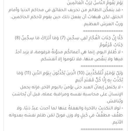
يَوْمَ يَقُومُ النَّاسُ لِرَبِّ الْعَالَمِينَ
• قد يتمكَّن الظالم من تحريف الحقائق في محاكم الدنيا وأمام
الخلق، لكن هَيهاتَ أن يفعلَ ذلك حين يقوم لأحكم الحاكمين،
وربِّ العرش العظيم.
=================
كَلَّا إِنَّ كِتَابَ الْفُجَّارِ لَفِي سِجِّينٍ (7) وَمَا أَدْرَاكَ مَا سِجِّينٌ (8)
كِتَابٌ مَّرْقُومٌ
• لا ظُلمَ اليوم، إنما هي أعمالكُم مدوَّنةٌ مَرقومة، لا يزيد أحدٌ
فيها ولا يَنقُص منها، فلا تلوموا إلا أنفسَكم.
==================
وَيْلٌ يَوْمَئِذٍ لِّلْمُكَذِّبِينَ (10) الَّذِينَ يُكَذِّبُونَ بِيَوْمِ الدِّينِ (11) وَمَا
يُكَذِّبُ بِهِ إِلَّا كُلُّ مُعْتَدٍ أَثِيمٍ
• لا يكتمل إيمانُ العبد حتى يؤمنَ باليوم الآخر، فإنه يحمل
الإنسانَ على محاسبة نفسه ومراقبة عمله، قبل أن يُحاسَبَ
ويُناقش.
• لولا التكذيبُ بالآخرة والغفلةُ عنها لما أحدث عبدٌ ذنبًا، ولا
طفَّف مطفِّفٌ في كَيلٍ ولا وزن فويلٌ لمَن ظلم نفسَه بعدوانه
الأثيم.
==================