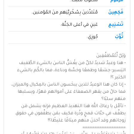
مَرْقُومٌ
مكتوبٌ مُثبَت.
فَكِهِينَ
مُتَلذّذينَ بِسُخْرِيَّتِهم منَ المُؤمنين.
تَسْنِيمٍ
عَينٍ في أعلى الجَنَّة.
ثُوِّبَ
جُوزِيَ.
وَيْلٌ لِّلْمُطَفِّفِينَ
• هذا وعيدٌ شديدٌ لكلِّ من يغُشُّ الناسَ بالشيء الطَّفيف
اليَسير؛ جشعًا وطمعًا وخسَّة ودناءة، فما بالكُم بالشيء
الكثير ؟!
• إذا كان هذا الوعيدُ للذين يبخَسون الناسَ بالمِكيال والميزان،
فما حالُ من يقهر الضعفاءَ على أموالهم قهرًا، ويسلبها
منهم سلبًا؟
• تأمَّل يا رعاكَ الله هذا التهديدَ العظيم فإنه يشمل مَن
يطفِّف في حبَّات قمحٍ وذُرة فكيف بمَن يطفِّفون في حقوق
زوجاتهم وقد أخذنَ منهم ميثاقًا غليظًا؟!
==================