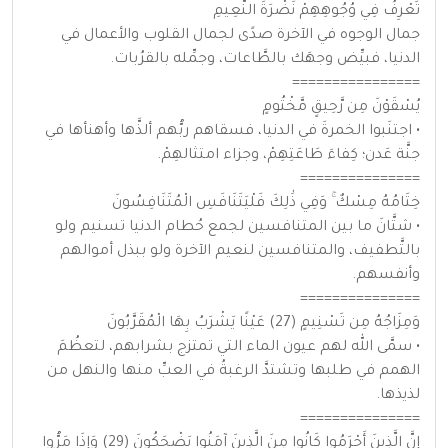
تَعْرِفُ فِي وُجُوهِهِمْ نَضْرَةَ النَّعِيمِ
جمال الوجوه في الآخرة صدًى لجمال القلوب والأعمال في
الدنيا، فبيِّض وجهَك بالطَّاعات، وجمِّله بالقرُبات.
================
يُسْقَوْنَ مِن رَّحِيقٍ مَّخْتُومٍ
• اجتنَبوا الخمرةَ في الدنيا، فسقاهم ربُّهم ألذَّها وأهنأها في
جنَّة عَدن؛ كِفاءَ طَاعَتِهِمْ، وجزاء امتثالهِمْ.
===============
خِتَامُهُ مِسْكٌ ۚ وَفِي ذَٰلِكَ فَلْيَتَنَافَسِ الْمُتَنَافِسُونَ
• شتَّانَ ما بين المتنافسين لجمع حُطام الدنيا تسنيم ولو
بالتَّطفيف، والمتنافسين لنعيم الآخرة ولو ببذل أموالهم
وأنفسهم.
===============
وَمِزَاجُهُ مِن تَسْنِيمٍ (27) عَيْنًا يَشْرَبُ بِهَا الْمُقَرَّبُونَ
• سمَّى الله لهم عيون الماء التي تمتزج بشرابهم، لتعظُمَ
الهمم في طلبها وتشتدَّ الرغبةُ في العبِّ منها والنهل من
لذيذها.
===============
إِنَّ الَّذِينَ أَجْرَمُوا كَانُوا مِنَ الَّذِينَ آمَنُوا يَضْحَكُونَ (29) وَإِذَا مَرُّوا