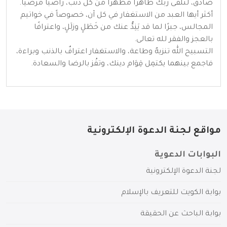
صادق، لتلقى ربَّك طاهرًا مطهراً من كل ذنب، راضيًا مرضياً.
أكثر أيها العبد من الاستغفار في كل آن، خصوصاً في خواتيم
المجالس، جبرًا لما قد يَنِدُّ عنك من خَطَلٍ وزلَلٍ، واعترافًا
بالعجز والفقر لله تعالى.
التسبيح الله تنزيهٌ وطاعة، والاستغفار اعترافٌ بالذنب وبراءة،
فاجمع بينهما يكتمِل قِوَام دينك، وتفُز بالرضا والسعادة.
مواقع لجنة الدعوة الإلكترونية
البوابات الدعوية
لجنة الدعوة الإلكترونية
بوابة الكويت للتعريف بالإسلام
بوابة الباحث عن الحقيقة