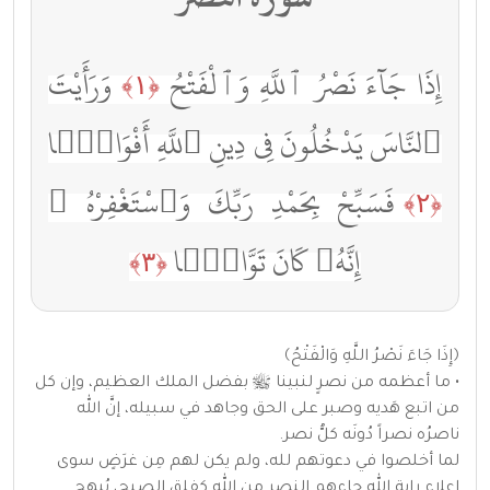
إِذَا جَآءَ نَصْرُ ٱللَّهِ وَٱلْفَتْحُ
وَرَأَيْتَ
﴿١﴾
ٱلنَّاسَ يَدْخُلُونَ فِى دِينِ ٱللَّهِ أَفْوَاجًۭا
فَسَبِّحْ بِحَمْدِ رَبِّكَ وَٱسْتَغْفِرْهُ ۚ
﴿٢﴾
إِنَّهُۥ كَانَ تَوَّابًۢا
﴿٣﴾
﴿إِذَا جَاءَ نَصْرُ اللَّهِ وَالْفَتْحُ﴾
• ما أعظمه من نصرٍ لنبينا ﷺ بفضل الملك العظيم، وإن كل
من اتبع هَديه وصبر على الحق وجاهد في سبيله، إنَّ الله
ناصرُه نصراً دُونَه كلُّ نصر.
لما أخلصوا في دعوتهم لله، ولم يكن لهم مِن غرَضٍ سوى
إعلاء راية الله جاءهم النصر من الله كفلق الصبح، يُبهج