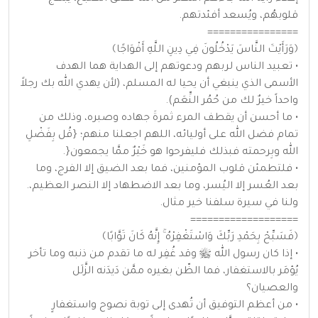
قلوبهُم، ويُسعد أفئدتهم.
================
﴿وَرَأَيْتَ النَّاسَ يَدْخُلُونَ فِي دِينِ اللَّهِ أَفْوَاجًا﴾
• تعبيد الناس لربهم ودعوتهم إلى الهداية هما الهدف
الأسمى الذي ينبغي أن يحيا له المسلم، (لأن يهدي الله بك رجلاً
واحداً خيرٌ لك من حُمُر النِّعَم).
• ما أحسن أن يقطف المرء ثمرةَ جهاده وصبره، وذلك من
تمام فضل الله على أوليائه، اللهم اجعلنا منهم؛ {قُل بِفَضْلِ
الله وبِرحمته فبذلك فليفرحوا هو خَيْرٌ ممَّا يجمعون{.
• فلتطمئن قلوب المؤمنين، فما بعد الضيق إلا الفرج، وما
بعد العُسر إلا اليُسر، وما بعد الاضطهاد إلا النصر العظيم،.
ولنا في سيرة سلفنا خير مثال.
===================
﴿فَسَبِّحْ بِحَمْدِ رَبِّكَ وَاسْتَغْفِرْهُ ۚ إِنَّهُ كَانَ تَوَّابًا﴾
• إذا كان رسول الله ﷺ وقد غُفِر له ما تقدم من ذنبه وما تأخر
يُؤمَر بالاستغفار، فما الظّن بغيره ممَّن دَيدَنه الزَّلَل
والعصيان؟
• من أعظم التوفيق أن تُهدى إلى توبة نصوح واستغفارٍ