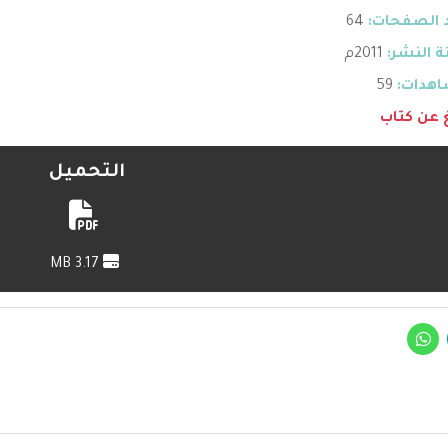
 الصفحات:
64
 النشر:
2011م
هدات:
59
غ عن كتاب
التحميل
3.17 MB