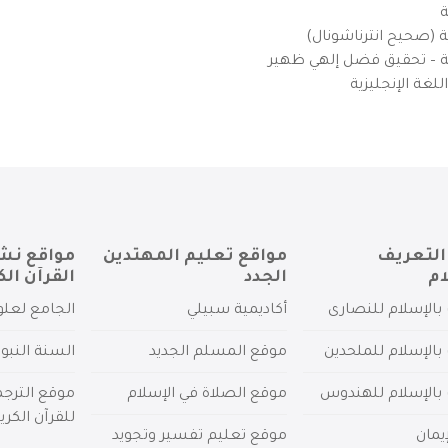
ة
ية (صحيح انترناشونال)
يزية – تحقيق فضل إلهي ظهير
لغة الإنجليزية
التعريف
مواقع تعليم المهتدين
مواقع نش
ام
الجدد
القرآن الك
بالإسلام للنصارى
أكاديمية سبيلي
الجامع لعلو
بالإسلام للملحدين
موقع المسلم الجديد
السنة النبو
 بالإسلام للهندوس
موقع الصلاة في الإسلام
موقع الترج
للقرآن الكري
يمان
موقع تعليم تفسير وتجويد