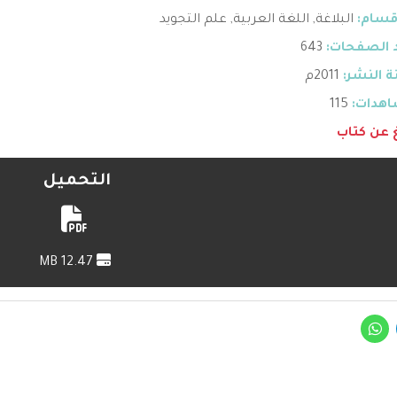
قسام:
البلاغة
,
اللغة العربية
,
علم التجويد
 الصفحات:
643
 النشر:
2011م
هدات:
115
غ عن كتاب
التحميل
12.47 MB