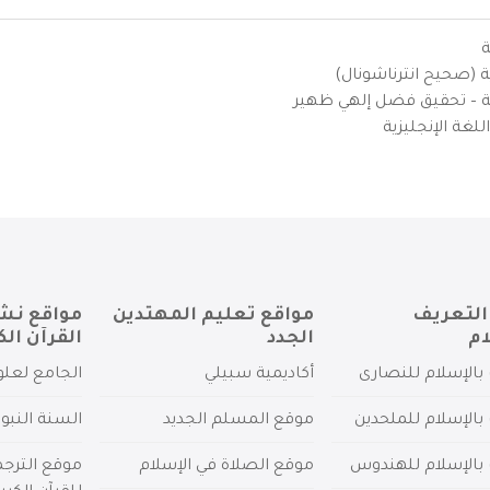
ة
ية (صحيح انترناشونال)
يزية – تحقيق فضل إلهي ظهير
لغة الإنجليزية
التعريف
مواقع تعليم المهتدين
مواقع نش
ام
الجدد
القرآن الك
بالإسلام للنصارى
أكاديمية سبيلي
الجامع لعلو
بالإسلام للملحدين
موقع المسلم الجديد
السنة النبو
 بالإسلام للهندوس
موقع الصلاة في الإسلام
موقع الترج