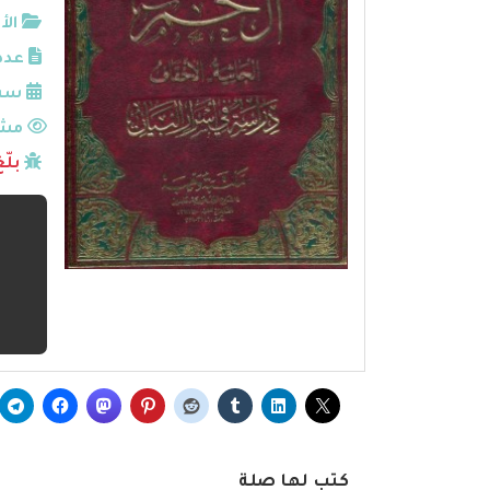
الأ
عدد
سنة
مشا
بلّ
كتب لها صلة