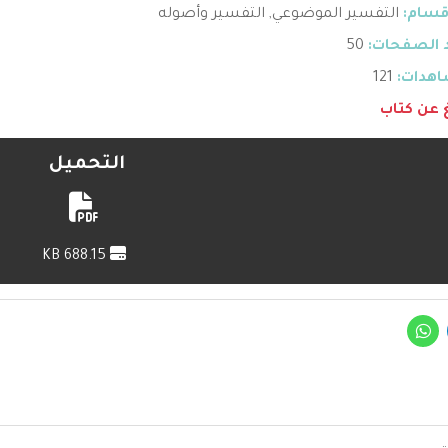
قسام:
التفسير الموضوعي
,
التفسير وأصوله
 الصفحات:
50
هدات:
121
غ عن كتاب
التحميل
688.15 KB