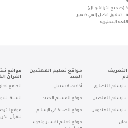
ة
ية (صحيح انترناشونال)
يزية – تحقيق فضل إلهي ظهير
لغة الإنجليزية
التعريف
مواقع تعليم المهتدين
مواقع نش
ام
الجدد
القرآن الك
بالإسلام للنصارى
أكاديمية سبيلي
الجامع لعلو
بالإسلام للملحدين
موقع المسلم الجديد
السنة النبو
 بالإسلام للهندوس
موقع الصلاة في الإسلام
موقع الترج
للقرآن الكري
يمان
موقع تعليم تفسير وتجويد