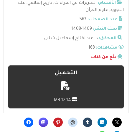
الأقسام:
التحريرات في القراءات
,
تاريخ إسلامي
,
علم
التجويد
,
علوم القرآن
عدد الصفحات:
563
سنة النشر:
1409-1408
المحقق:
د. عبدالفتاح إسماعيل شلبي
مشاهدات:
168
بلّغ عن كتاب
التحميل
12.14 MB