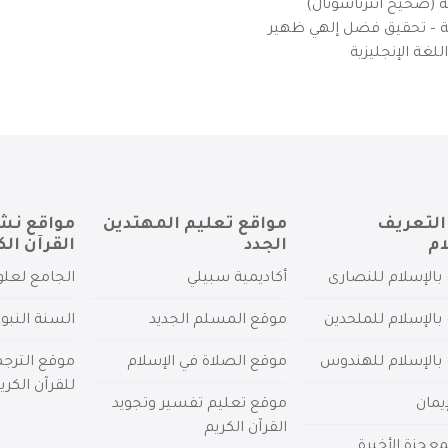
ية (صحيح انترناشونال)
يزية – تحقيق فضل إلهي ظهير
لغة الإنجليزية
التعريف
مواقع تعليم المهتدين
مواقع نش
ام
الجدد
القرآن الك
بالإسلام للنصارى
أكاديمية سبيلي
الجامع لعلو
بالإسلام للملحدين
موقع المسلم الجديد
السنة النبو
 بالإسلام للهندوس
موقع الصلاة في الإسلام
موقع الترج
للقرآن الكري
يمان
موقع تعليم تفسير وتجويد
القرآن الكريم
عجزة الأخيرة