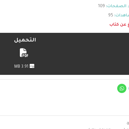
 الصفحات:
109
هدات:
95
غ عن كتاب
التحميل
3.91 MB
ة