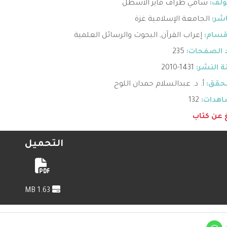
ؤلف:
سامي طراف فايز الأسطل
اشر:
الجامعة الإسلامية غزة
قسام:
إعراب القرآن
,
البحوث والرسائل العلمية
 الصفحات:
235
 النشر:
1431-2010
حقق:
أ. د. عبدالسلام حمدان اللوح
هدات:
132
غ عن كتاب
التحميل
1.63 MB