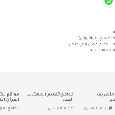
ة
ية (صحيح انترناشونال)
يزية – تحقيق فضل إلهي ظهير
لغة الإنجليزية
التعريف
مواقع تعليم المهتدين
مواقع نش
ام
الجدد
القرآن الك
بالإسلام للنصارى
أكاديمية سبيلي
الجامع لعلو