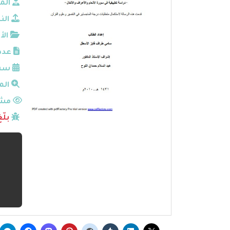
الم
الن
الأ
عدد
سنة
الم
مشا
بلّ