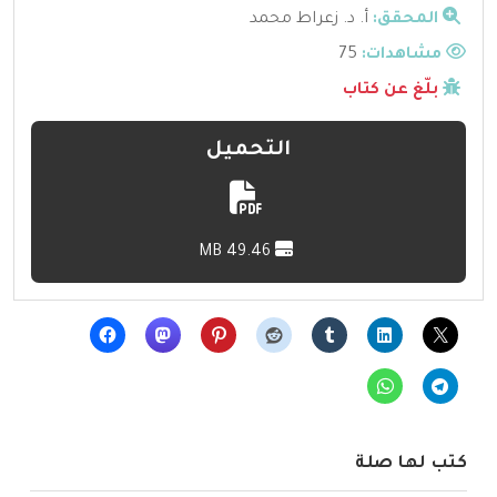
المحقق:
أ. د. زعراط محمد
مشاهدات:
75
بلّغ عن كتاب
التحميل
49.46 MB
كتب لها صلة