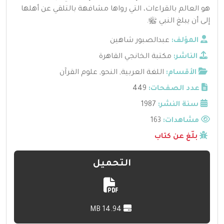
هو العالم بالقراءات، التي رواها مشافهة بالتلقي عن أهلها
إلى أن يبلغ النبي ﷺ.
المؤلف:
عبدالصبور شاهين
الناشر:
مكتبة الخانجي القاهرة
الأقسام:
اللغة العربية
,
النحو
,
علوم القرآن
عدد الصفحات:
449
سنة النشر:
1987
مشاهدات:
163
بلّغ عن كتاب
التحميل
14.94 MB