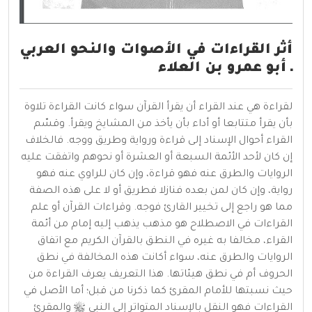
أثر القراءات في الأصوات والنحو العربي
ـ أبو عمرو بن العلاء
لقراءة هي عند القراء أن يقرأ القرآن سواء كانت القراءة تلاوة
بأن يقرأ متتابعا أو أداء بأن يأخذ من المشايخ ويقرأ. وقسّم
القراء أحوال الإسناد إلى قراءة ورواية وطريق ووجه. فالخلاف
إن كان لأحد الأئمة السبعة أو العشرة أو نحوهم واتفقت عليه
الروايات والطرق عنه فهو قراءة، وإن كان للراوي عنه فهو
رواية، وإن كان لمن بعده فنازلا فطريق أو لا على هذه الصفة
مما هو راجع إلى تخيير القارئ فوجه. وقراءات القرآن أو علم
القراءات في الاصطلاح هو مذهب يذهب إليه إمام من أئمة
القراء، مخالفا به غيره في النطق بالقرآن الكريم مع اتفاق
الروايات والطرق عنه، سواء أكانت هذه المخالفة في نطق
الحروف أم في نطق هيئاتها. هذا التعريف يعرف القراءة من
حيث نسبتها للأمام المقرئ كما ذكرنا من قبل؛ أما الأصل في
القراءات فهو النقل بالإسناد المتواتر إلى النبي ﷺ والمقرئ