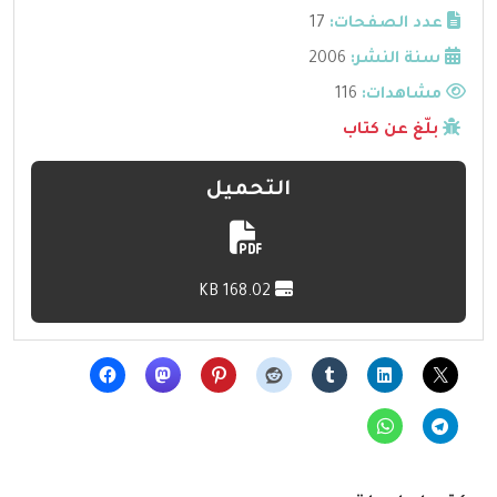
عدد الصفحات:
17
سنة النشر:
2006
مشاهدات:
116
بلّغ عن كتاب
التحميل
168.02 KB