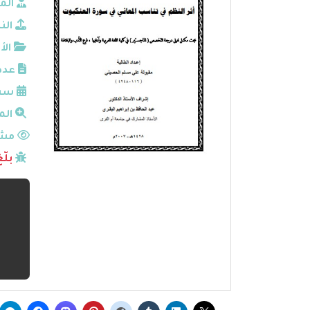
الم
الن
الأ
عدد
سنة
الم
مشا
بلّ