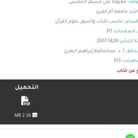
ؤلف:
مقبولة علي مسلم الحصيني
اشر:
جامعة أم القرى
قسام:
تناسب الآيات والسور
,
علوم القرآن
 الصفحات:
311
 النشر:
1428-2007
حقق:
أ. د. عبدالحافظ إبراهيم البقري
هدات:
105
غ عن كتاب
التحميل
2.34 MB