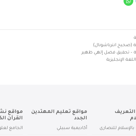
ة
ية (صحيح انترناشونال)
يزية – تحقيق فضل إلهي ظهير
لغة الإنجليزية
التعريف
مواقع تعليم المهتدين
مواقع نش
ام
الجدد
القرآن الك
بالإسلام للنصارى
أكاديمية سبيلي
الجامع لعلو