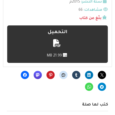
سنة النشر:
2015م
مشاهدات:
66
بلّغ عن كتاب
التحميل
21.99 MB
كتب لها صلة