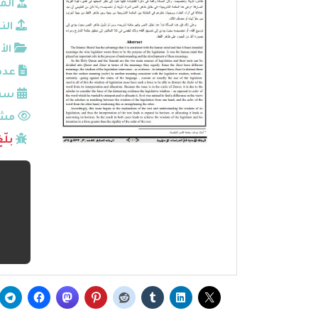
الم
الن
الأ
عدد
سنة
مشا
بلّ