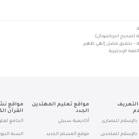
ة
ية (صحيح انترناشونال)
يزية – تحقيق فضل إلهي ظهير
لغة الإنجليزية
التعريف
مواقع تعليم المهتدين
مواقع نش
ام
الجدد
القرآن الك
بالإسلام للنصارى
أكاديمية سبيلي
الجامع لعلو
بالإسلام للملحدين
موقع المسلم الجديد
السنة النبو