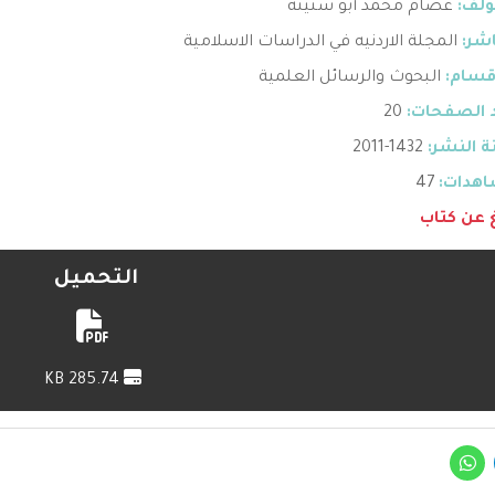
ؤلف:
عصام محمد أبو سنينة
اشر:
المجلة الاردنيه في الدراسات الاسلامية
قسام:
البحوث والرسائل العلمية
 الصفحات:
20
 النشر:
1432-2011
هدات:
47
غ عن كتاب
التحميل
285.74 KB