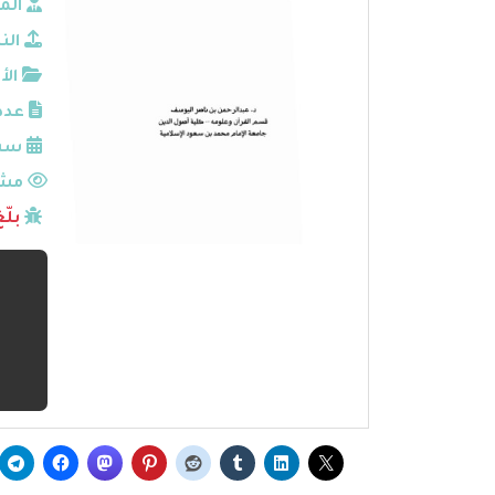
الم
الن
الأ
عدد
سنة
مشا
بلّ