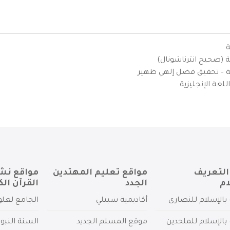
ة
ية (صحيح انترناشونال)
يزية – تحقيق فضل إلهي ظهير
لغة الإنجليزية
التعريف
مواقع تعليم المهتدين
مواقع نش
ام
الجدد
القرآن الك
بالإسلام للنصارى
أكاديمية سبيلي
الجامع لعلو
بالإسلام للملحدين
موقع المسلم الجديد
السنة النبو