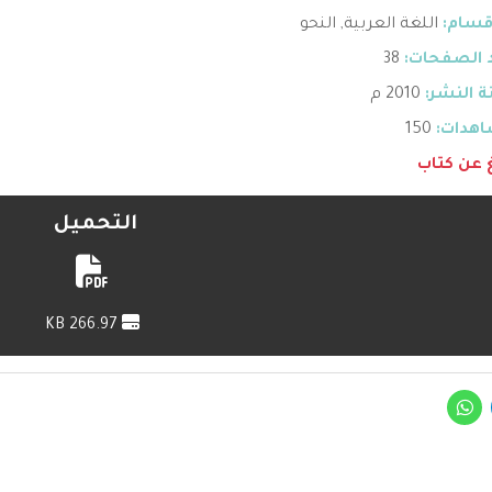
قسام:
اللغة العربية
,
النحو
 الصفحات:
38
 النشر:
2010 م
هدات:
150
غ عن كتاب
التحميل
266.97 KB