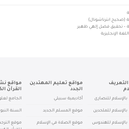
ة
ية (صحيح انترناشونال)
يزية – تحقيق فضل إلهي ظهير
لغة الإنجليزية
التعريف
مواقع تعليم المهتدين
مواقع نش
ام
الجدد
القرآن الك
بالإسلام للنصارى
أكاديمية سبيلي
الجامع لعلو
بالإسلام للملحدين
موقع المسلم الجديد
السنة النبو
 بالإسلام للهندوس
موقع الصلاة في الإسلام
موقع الترج