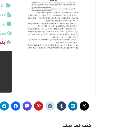
الأ
عدد
سنة
مشا
بلّ
كتب لها صلة