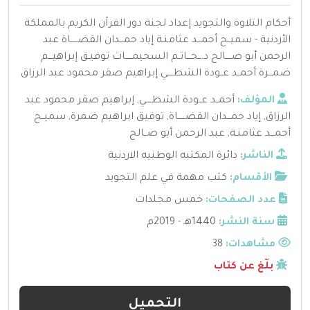
أحكام التلاوة والتجويد إعداد لجنة دور القرآن الكريم بالمملكة
الأردنية - سميــح أحمـــد عثامنـة إياد حمـــدان القضـــــاة عبد
الرحمن أبو صــــالح د.ــحـــاتـم السحيمـــــات توفيـق إبراهيـــم
ضمـــرة أحمــد عــودة الشطــــي إبراهيم صقر محمود عبد الرزاق
المؤلف:
أحمــد عــودة الشطــــي
,
إبراهيم صقر محمود عبد
الرزاق
,
إياد حمـــدان القضـــــاة
,
توفيق ابراهيم ضمرة
,
سميــح
أحمـــد عثامنـة
,
عبد الرحمن أبو صــالح
الناشر:
دائرة المكتبه الوطنيه الاردنية
الأقسام:
كتب مهمة في علم التجويد
عدد الصفحات:
خمس مجلدات
سنة النشر:
1440هـ - 2019م
مشاهدات:
38
بلّغ عن كتاب
التحميل