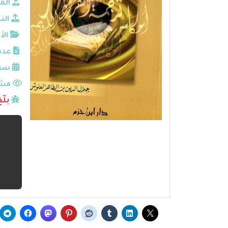
الم
الن
الأ
عدد
سنة
مشا
بلّ