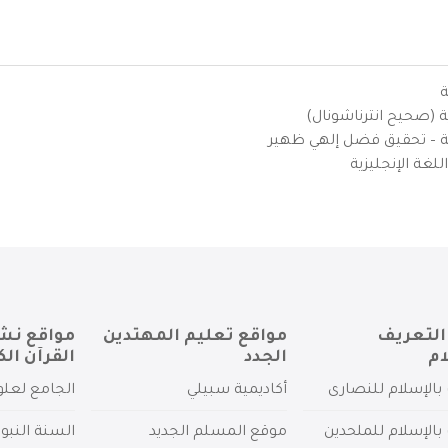
ة
ية (صحيح انترناشونال)
يزية – تحقيق فضل إلهي ظهير
لغة الإنجليزية
التعريف
مواقع تعليم المهتدين
مواقع نش
ام
الجدد
القرآن الك
بالإسلام للنصارى
أكاديمية سبيلي
الجامع لعلو
بالإسلام للملحدين
موقع المسلم الجديد
السنة النبو