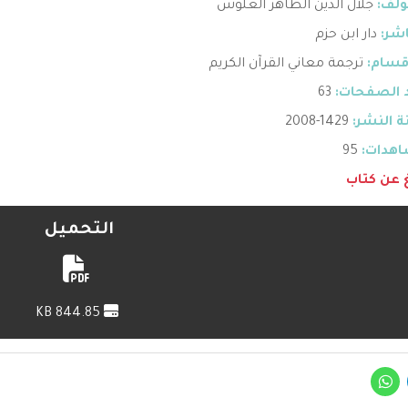
ؤلف:
جلال الدين الطاهر العلوش
اشر:
دار ابن حزم
قسام:
ترجمة معاني القرآن الكريم
 الصفحات:
63
 النشر:
1429-2008
هدات:
95
غ عن كتاب
التحميل
844.85 KB