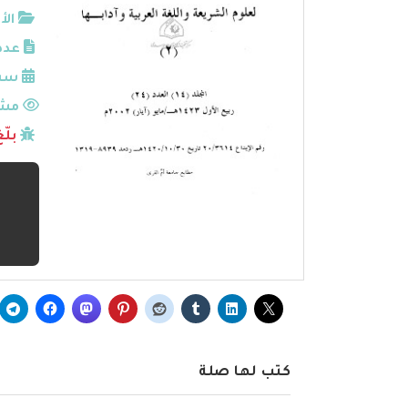
الأ
عدد
سنة
مشا
بلّ
كتب لها صلة