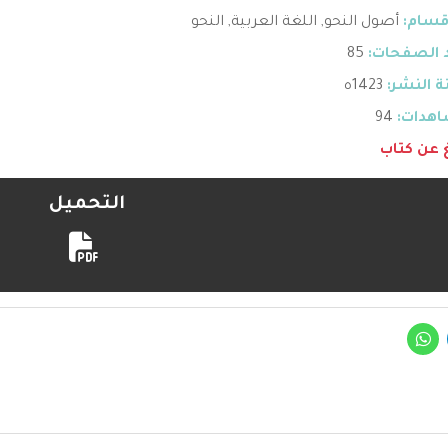
قسام:
أصول النحو
,
اللغة العربية
,
النحو
 الصفحات:
85
 النشر:
1423ه
هدات:
94
غ عن كتاب
التحميل