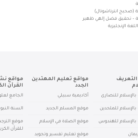
ة
ية (صحيح انترناشونال)
يزية – تحقيق فضل إلهي ظهير
لغة الإنجليزية
التعريف
مواقع تعليم المهتدين
مواقع نش
ام
الجدد
القرآن الك
بالإسلام للنصارى
أكاديمية سبيلي
الجامع لعلو
بالإسلام للملحدين
موقع المسلم الجديد
السنة النبو
 بالإسلام للهندوس
موقع الصلاة في الإسلام
موقع الترج
للقرآن الكري
يمان
موقع تعليم تفسير وتجويد