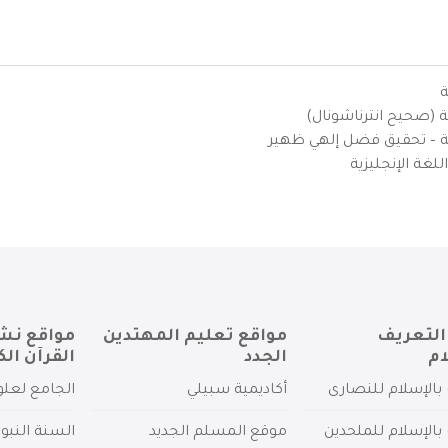
ة
ية (صحيح انترناشونال)
يزية – تحقيق فضل إلهي ظهير
لغة الإنجليزية
التعريف
مواقع تعليم المهتدين
مواقع نش
ام
الجدد
القرآن الك
بالإسلام للنصارى
أكاديمية سبيلي
الجامع لعلو
بالإسلام للملحدين
موقع المسلم الجديد
السنة النبو