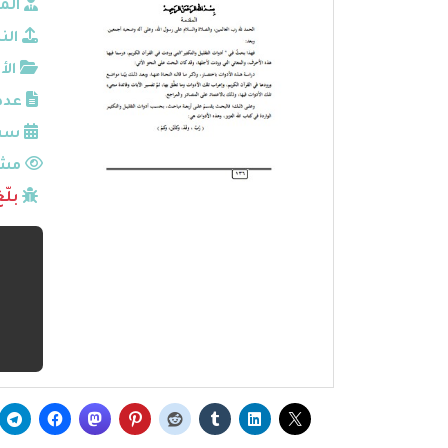
الم
الن
الأ
عدد
سنة
مشا
بلّ