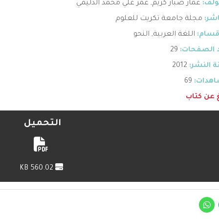
ؤلف:
عمار صبار كريم
,
عمر علي محمد الدليمي
اشر:
مجلة جامعة تكريت للعلوم
قسام:
اللغة العربية
,
النحو
 الصفحات:
29
 النشر:
2012
هدات:
69
غ عن كتاب
التحميل
560.02 KB