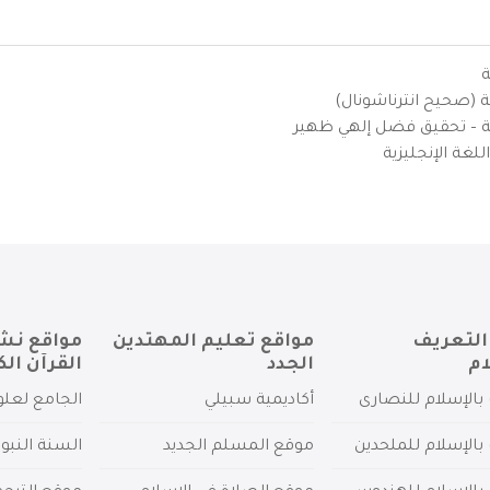
ة
ية (صحيح انترناشونال)
يزية – تحقيق فضل إلهي ظهير
لغة الإنجليزية
التعريف
مواقع تعليم المهتدين
مواقع نش
ام
الجدد
القرآن الك
بالإسلام للنصارى
أكاديمية سبيلي
الجامع لعلو
بالإسلام للملحدين
موقع المسلم الجديد
السنة النبو