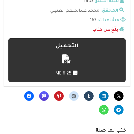
سنة النشر:
1403
المحقق:
محمد عبدالمنعم العتيبي
مشاهدات:
163
بلّغ عن كتاب
التحميل
6.25 MB
كتب لها صلة