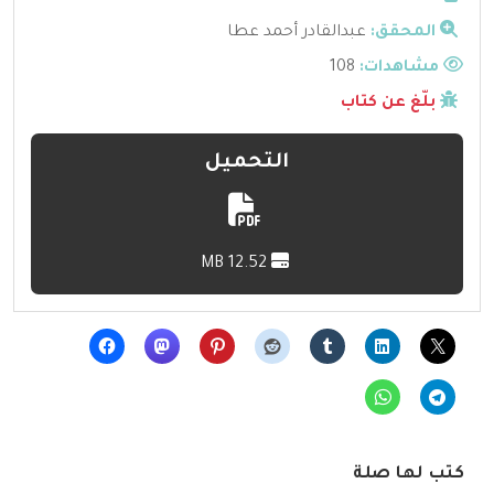
المحقق:
عبدالقادر أحمد عطا
مشاهدات:
108
بلّغ عن كتاب
التحميل
12.52 MB
كتب لها صلة