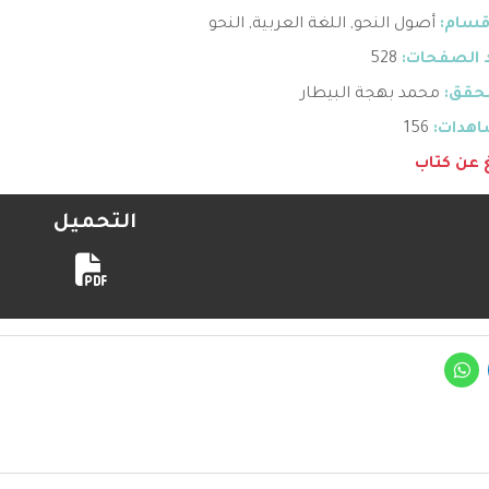
قسام:
أصول النحو
,
اللغة العربية
,
النحو
 الصفحات:
528
حقق:
محمد بهجة البيطار
هدات:
156
غ عن كتاب
التحميل