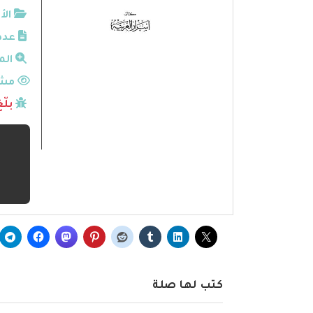
الأ
عدد
الم
مشا
بلّ
كتب لها صلة