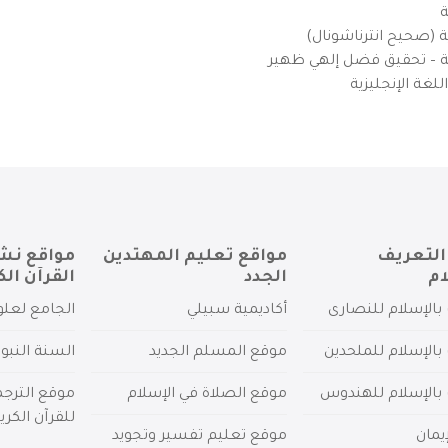
ة
ية (صحيح انترناشونال)
يزية – تحقيق فضل إلهي ظهير
لغة الإنجليزية
التعريف
مواقع تعليم المهتدين
مواقع نش
ام
الجدد
القرآن الك
بالإسلام للنصارى
أكاديمية سبيلي
الجامع لعلو
بالإسلام للملحدين
موقع المسلم الجديد
السنة النبو
 بالإسلام للهندوس
موقع الصلاة في الإسلام
موقع الترج
للقرآن الكري
يمان
موقع تعليم تفسير وتجويد