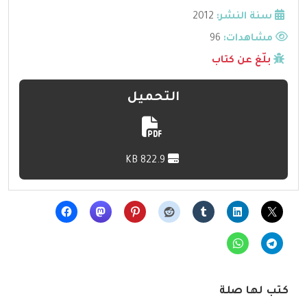
سنة النشر:
2012
مشاهدات:
96
بلّغ عن كتاب
التحميل
822.9 KB
كتب لها صلة