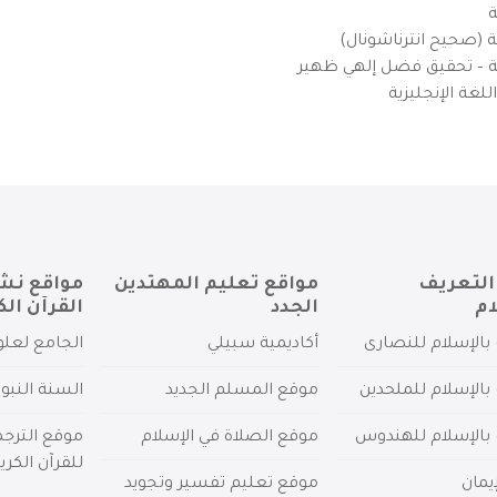
ة
ية (صحيح انترناشونال)
يزية – تحقيق فضل إلهي ظهير
لغة الإنجليزية
التعريف
مواقع تعليم المهتدين
مواقع نش
ام
الجدد
القرآن الك
بالإسلام للنصارى
أكاديمية سبيلي
الجامع لعلو
بالإسلام للملحدين
موقع المسلم الجديد
السنة النبو
 بالإسلام للهندوس
موقع الصلاة في الإسلام
موقع الترج
للقرآن الكري
يمان
موقع تعليم تفسير وتجويد