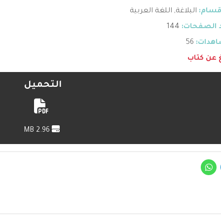
قسام:
البلاغة
,
اللغة العربية
 الصفحات:
144
هدات:
56
غ عن كتاب
التحميل
2.96 MB