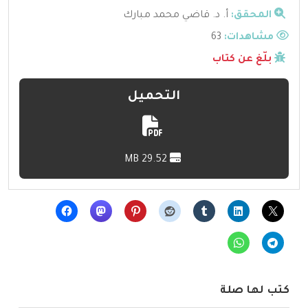
المحقق:
أ. د. قاضي محمد مبارك
مشاهدات:
63
بلّغ عن كتاب
التحميل
29.52 MB
كتب لها صلة