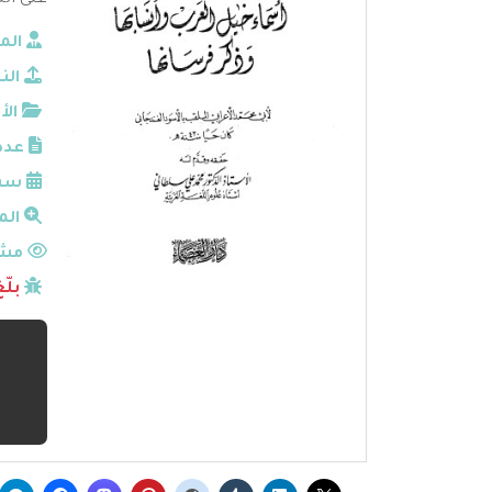
عنى الن
الم
الن
الأ
عدد
سنة
الم
مشا
بلّ