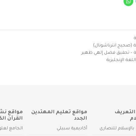
ة
ية (صحيح انترناشونال)
يزية – تحقيق فضل إلهي ظهير
لغة الإنجليزية
التعريف
مواقع تعليم المهتدين
مواقع نش
ام
الجدد
القرآن الك
بالإسلام للنصارى
أكاديمية سبيلي
الجامع لعلو