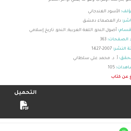
حو بدراسة الإعراب وهو ما يعني أواخر الكلام
ؤلف:
الأسود الغندجاني
اشر:
دار العصماء دمشق
قسام:
أصول النحو
,
اللغة العربية
,
النحو
,
تاريخ إسلامي
 الصفحات:
363
 النشر:
2007-1427
حقق:
أ. د. محمد علي سلطاني
هدات:
105
غ عن كتاب
التحميل