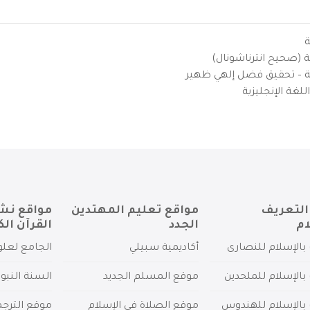
ة
ية (صحيح انترناشونال)
يزية – تحقيق فضل إلهي ظهير
لغة الإنجليزية
التعريف
مواقع تعليم المهتدين
مواقع نش
ام
الجدد
القرآن الك
بالإسلام للنصارى
أكاديمية سبيلي
الجامع لعلو
بالإسلام للملحدين
موقع المسلم الجديد
السنة النبو
 بالإسلام للهندوس
موقع الصلاة في الإسلام
موقع الترج