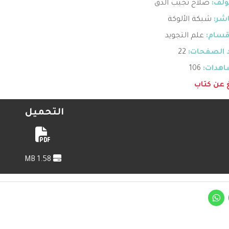
ؤلف:
صلاح نجيب الدق
اشر:
شبكة الألوكة
قسام:
علم التجويد
 الصفحات:
22
هدات:
106
غ عن كتاب
التحميل
1.58 MB