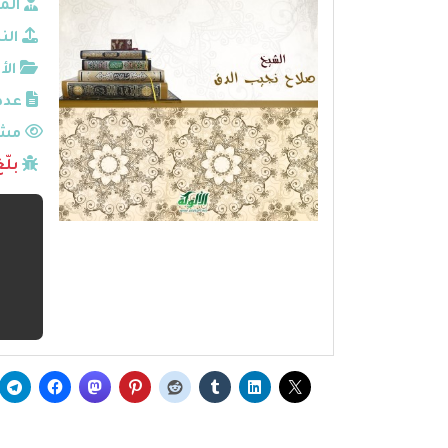
الم
الن
الأ
عدد
مشا
بلّ