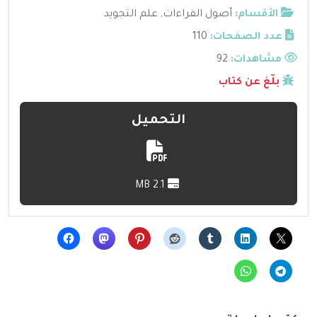
الأقسام:
أصول القراءات
,
علم التجويد
عدد الصفحات:
110
مشاهدات:
92
بلّغ عن كتاب
التحميل
2.1 MB