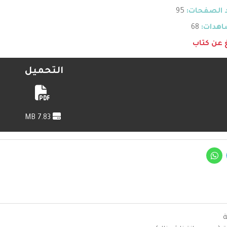
 الصفحات:
95
هدات:
68
غ عن كتاب
التحميل
7.83 MB
ة