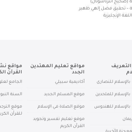
ية (صحيح انترناشونال)
يزية – تحقيق فضل إلهي ظهير
لغة الإنجليزية
التعريف
مواقع تعليم المهتدين
مواقع نش
ام
الجدد
القرآن الك
بالإسلام للنصارى
أكاديمية سبيلي
الجامع لعلو
بالإسلام للملحدين
موقع المسلم الجديد
السنة النبو
 بالإسلام للهندوس
موقع الصلاة في الإسلام
موقع الترج
للقرآن الكري
يمان
موقع تعليم تفسير وتجويد
القرآن الكريم
عجزة الأخيرة