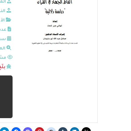
الم
الن
الأ
عدد
سنة
الم
مشا
بلّ