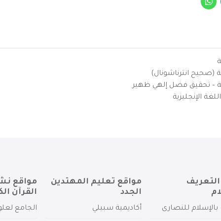
ة
ية (صحيح انترناشونال)
يزية – تحقيق فضل إلهي ظهير
لغة الإنجليزية
التعريف
مواقع تعليم المهتدين
مواقع نش
ام
الجدد
القرآن الك
بالإسلام للنصارى
أكاديمية سبيلي
الجامع لعلو