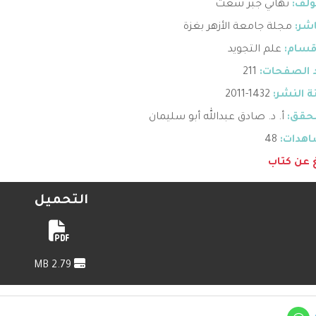
ؤلف:
تهاني جبر شعث
اشر:
مجلة جامعة الأزهر بغزة
قسام:
علم التجويد
 الصفحات:
211
 النشر:
1432-2011
حقق:
أ. د. صادق عبدالله أبو سليمان
هدات:
48
غ عن كتاب
التحميل
2.79 MB