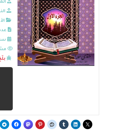
الم
الن
الأ
عدد
سنة
مشا
بلّ