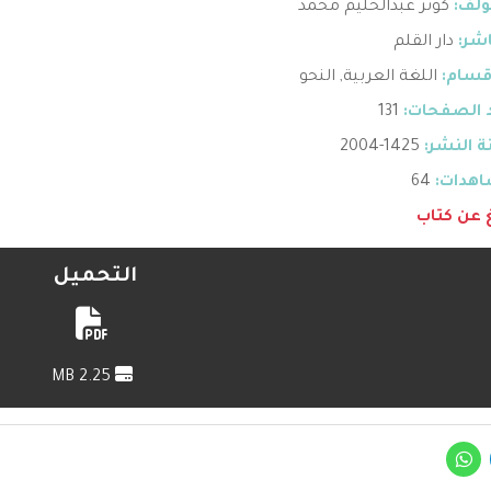
ؤلف:
كوثر عبدالحليم محمد
اشر:
دار القلم
قسام:
اللغة العربية
,
النحو
 الصفحات:
131
 النشر:
1425-2004
هدات:
64
غ عن كتاب
التحميل
2.25 MB