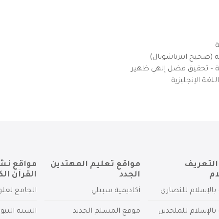
ة
ية (صحيح انترناشونال)
يزية – تحقيق فضل إلهي ظهير
لغة الإنجليزية
التعريف
مواقع تعليم المهتدين
مواقع نش
ام
الجدد
القرآن الك
بالإسلام للنصارى
أكاديمية سبيلي
الجامع لعلو
بالإسلام للملحدين
موقع المسلم الجديد
السنة النبو