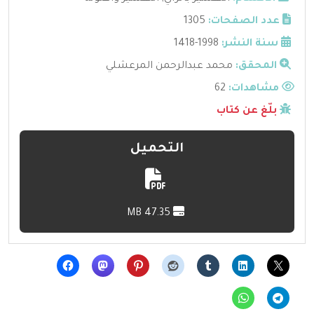
عدد الصفحات:
1305
سنة النشر:
1998-1418
المحقق:
محمد عبدالرحمن المرعشلي
مشاهدات:
62
بلّغ عن كتاب
التحميل
47.35 MB