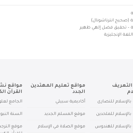
ة
ية (صحيح انترناشونال)
يزية – تحقيق فضل إلهي ظهير
لغة الإنجليزية
التعريف
مواقع تعليم المهتدين
مواقع نش
ام
الجدد
القرآن الك
بالإسلام للنصارى
أكاديمية سبيلي
الجامع لعلو
بالإسلام للملحدين
موقع المسلم الجديد
السنة النبو
 بالإسلام للهندوس
موقع الصلاة في الإسلام
موقع الترج