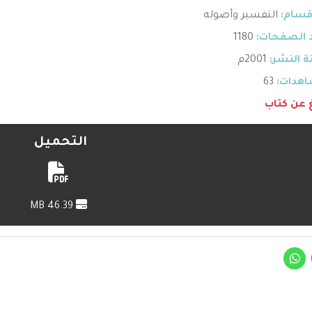
قسام:
التفسير وأصوله
 الصفحات:
1180
 النشر:
2001م
هدات:
63
غ عن كتاب
التحميل
46.39 MB