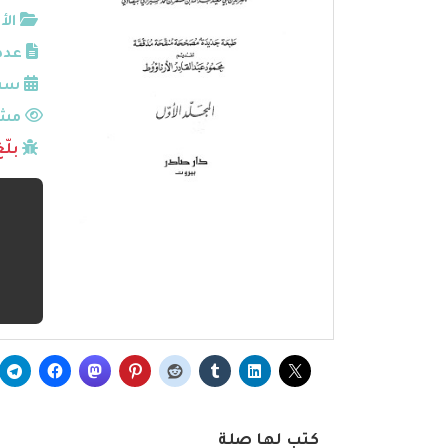
الأ
عدد
سنة
مشا
بلّ
كتب لها صلة