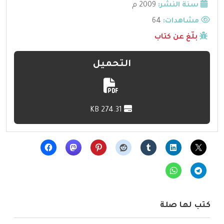
سنة النشر:
2009 م
مشاهدات:
64
بلّغ عن كتاب
التحميل
274.31 KB
كتب لها صلة