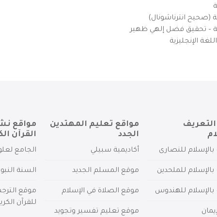
ة
ية (صحيح انترناشونال)
يزية – تحقيق فضل إلهي ظهير
لغة الإنجليزية
التعريف
مواقع تعليم المهتدين
مواقع نش
ام
الجدد
القرآن الك
بالإسلام للنصارى
أكاديمية سبيلي
الجامع لعلو
بالإسلام للملحدين
موقع المسلم الجديد
السنة النبو
 بالإسلام للهندوس
موقع الصلاة في الإسلام
موقع الترج
للقرآن الكري
يمان
موقع تعليم تفسير وتجويد