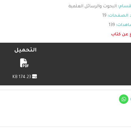
قسام:
البحوث والرسائل العلمية
 الصفحات:
19
هدات:
139
غ عن كتاب
التحميل
174.23 KB