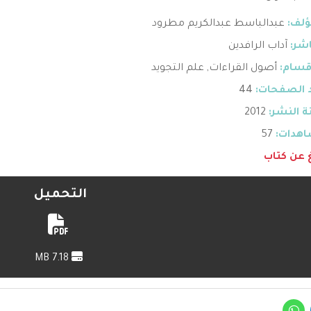
ؤلف:
عبدالباسط عبدالكريم مطرود
اشر:
آداب الرافدين
قسام:
أصول القراءات
,
علم التجويد
 الصفحات:
44
 النشر:
2012
هدات:
57
غ عن كتاب
التحميل
7.18 MB