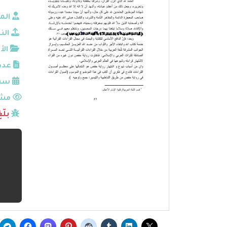
الم
الن
الأ
عدد
سنة
مشا
بلّ