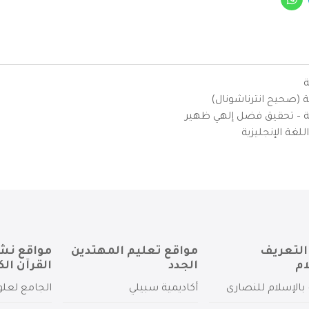
ة
ية (صحيح انترناشونال)
يزية – تحقيق فضل إلهي ظهير
لغة الإنجليزية
التعريف
مواقع تعليم المهتدين
مواقع نش
ام
الجدد
القرآن الك
بالإسلام للنصارى
أكاديمية سبيلي
الجامع لعلو