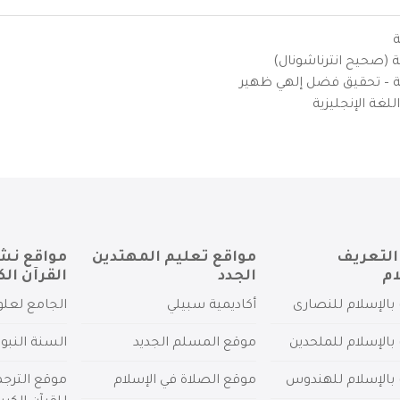
ة
ية (صحيح انترناشونال)
يزية – تحقيق فضل إلهي ظهير
لغة الإنجليزية
التعريف
مواقع تعليم المهتدين
مواقع نش
ام
الجدد
القرآن الك
بالإسلام للنصارى
أكاديمية سبيلي
الجامع لعلو
بالإسلام للملحدين
موقع المسلم الجديد
السنة النبو
 بالإسلام للهندوس
موقع الصلاة في الإسلام
موقع الترج