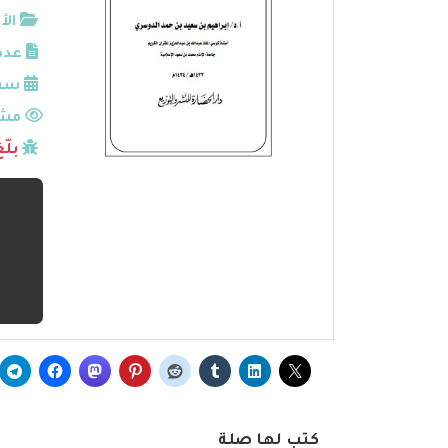
الأ
عدد
سنة
مشا
بلّ
كتب لها صلة