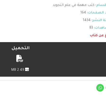
قسام:
كتب مهمة في علم التجويد
 الصفحات:
164
 النشر:
1434
هدات:
83
غ عن كتاب
التحميل
2.49 MB