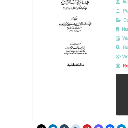
Aut
Pu
Ca
Num
Yea
Bo
Vi
Re