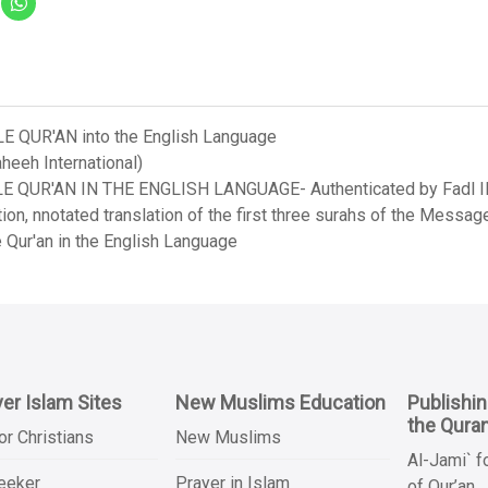
LE QUR'AN into the English Language
heeh International)
LE QUR'AN IN THE ENGLISH LANGUAGE- Authenticated by Fadl Ila
on, nnotated translation of the first three surahs of the Messag
 Qur'an in the English Language
er Islam Sites
New Muslims Education
Publishi
the Qura
or Christians
New Muslims
Al-Jami` f
Seeker
Prayer in Islam
of Qur’an