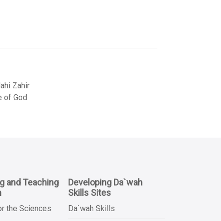
hi Zahir
e of God
ng and Teaching
Developing Da`wah
n
Skills Sites
or the Sciences
Da`wah Skills