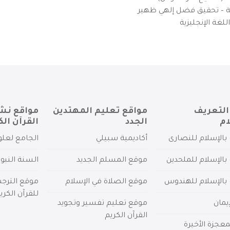
يزية – تحقيق فضل إلهي ظهير
لغة الإنجليزية
التعريف
مواقع تعليم المهتدين
مواقع نش
ام
الجدد
القرآن الك
بالإسلام للنصارى
أكاديمية سبيلي
الجامع لعلو
بالإسلام للملحدين
موقع المسلم الجديد
السنة النبو
 بالإسلام للهندوس
موقع الصلاة في الإسلام
موقع الترج
للقرآن الكري
يمان
موقع تعليم تفسير وتجويد
القرآن الكريم
عجزة الأخيرة