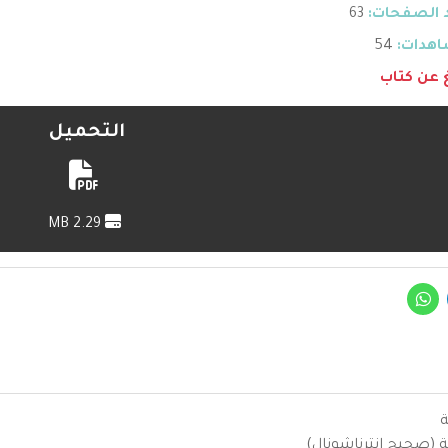
 الصفحات:
63
هدات:
54
غ عن كتاب
التحميل
2.29 MB
ة
ية (صحيح انترناشونال)