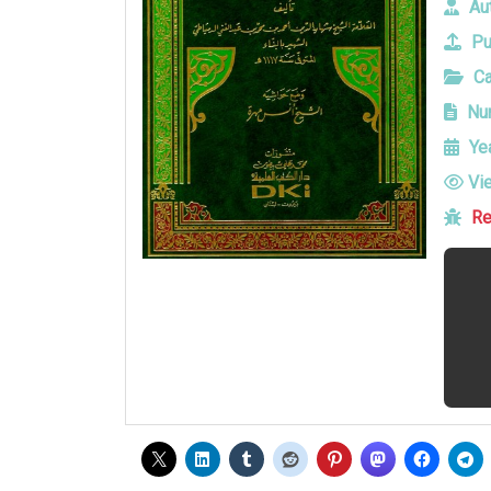
Aut
Pu
Ca
Num
Yea
Vi
Re