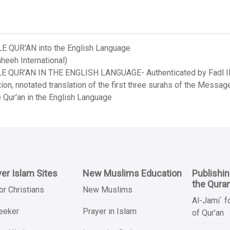
LE QUR'AN into the English Language
heeh International)
LE QUR'AN IN THE ENGLISH LANGUAGE- Authenticated by Fadl Ila
on, nnotated translation of the first three surahs of the Messag
 Qur'an in the English Language
er Islam Sites
New Muslims Education
Publishi
the Qura
or Christians
New Muslims
Al-Jami` f
Seeker
Prayer in Islam
of Qur’an