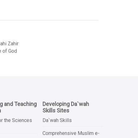
hi Zahir
e of God
ng and Teaching
Developing Da`wah
n
Skills Sites
or the Sciences
Da`wah Skills
Comprehensive Muslim e-