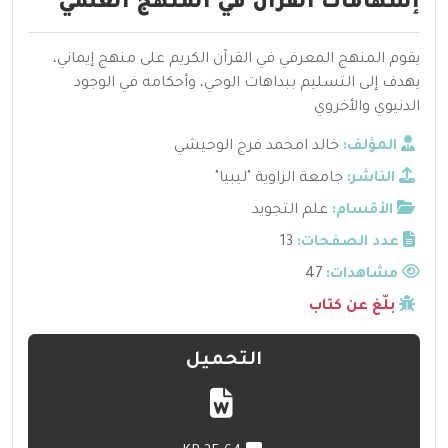
إسهامات القرآن في المنهج العلمي
يقوم المنهج المعرفي في القرآن الكريم على منهج إيماني،
يهدف إلى التسليم ببداهات الوحي، وأحكامه في الوجود
الدنيوي والأخروي
المؤلف:
خالد امحمد فرج الوحيشي
الناشر:
جامعة الزاوية "ليبيا"
الأقسام:
علم التجويد
عدد الصفحات:
13
مشاهدات:
47
بلّغ عن كتاب
التحميل