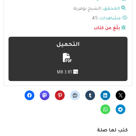
المحقق:
الشيخ بوقربة
مشاهدات:
45
بلّغ عن كتاب
التحميل
3.81 MB
كتب لها صلة