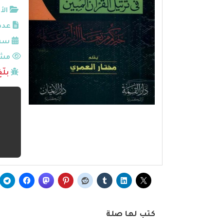
الأ
عدد
سنة
مشا
بلّ
كتب لها صلة