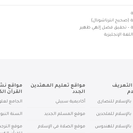
ة
ية (صحيح انترناشونال)
يزية – تحقيق فضل إلهي ظهير
لغة الإنجليزية
التعريف
مواقع تعليم المهتدين
مواقع نش
ام
الجدد
القرآن الك
بالإسلام للنصارى
أكاديمية سبيلي
الجامع لعلو
بالإسلام للملحدين
موقع المسلم الجديد
السنة النبو
 بالإسلام للهندوس
موقع الصلاة في الإسلام
موقع الترج