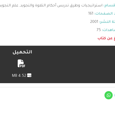
قسام:
استراتيجيات وطرق تدريس أحكام التلاوة والتجويد
,
علم التجويد
 الصفحات:
161
 النشر:
2001
هدات:
75
غ عن كتاب
التحميل
4.52 MB