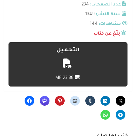
عدد الصفحات:
234
سنة النشر:
1349
مشاهدات:
144
بلّغ عن كتاب
التحميل
23.88 MB