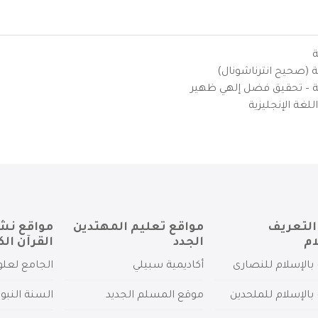
ة
ية (صحيح انترناشونال)
يزية – تحقيق فضل إلهي ظهير
لغة الإنجليزية
التعريف
مواقع تعليم المهتدين
مواقع نش
ام
الجدد
القرآن الك
بالإسلام للنصارى
أكاديمية سبيلي
الجامع لعلو
بالإسلام للملحدين
موقع المسلم الجديد
السنة النبو