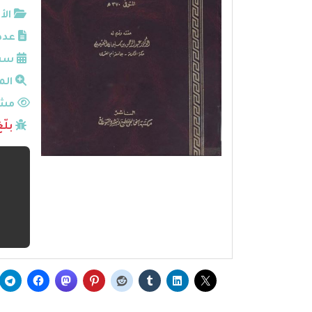
الأ
عدد
سنة
الم
مشا
بلّ