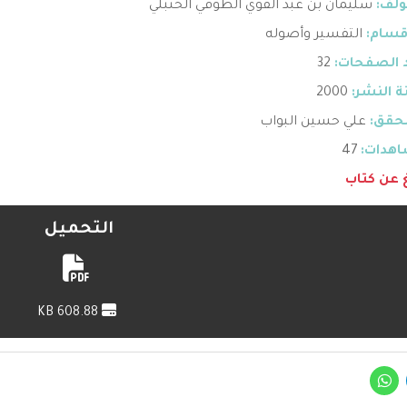
ؤلف:
سليمان بن عبد القوي الطوفي الحنبلي
قسام:
التفسير وأصوله
 الصفحات:
32
 النشر:
2000
حقق:
علي حسين البواب
هدات:
47
غ عن كتاب
التحميل
608.88 KB