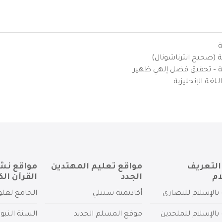
ة
ية (صحيح انترناشونال)
يزية – تحقيق فضل إلهي ظهير
لغة الإنجليزية
التعريف
مواقع تعليم المهتدين
مواقع نش
ام
الجدد
القرآن الك
بالإسلام للنصارى
أكاديمية سبيلي
الجامع لعلو
بالإسلام للملحدين
موقع المسلم الجديد
السنة النبو