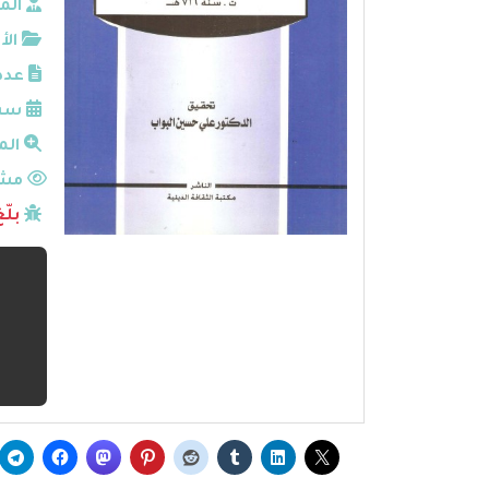
الم
الأ
عدد
سنة
الم
مشا
بلّ